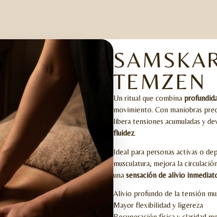
SAMSKA
TEMZEN
Un ritual que combina
profundida
movimiento. Con maniobras preci
libera tensiones acumuladas y de
fluidez
.
Ideal para personas activas o dep
musculatura, mejora la circulació
una
sensación de alivio inmediat
Alivio profundo de la tensión mu
Mayor flexibilidad y ligereza
Recuperación física y claridad m