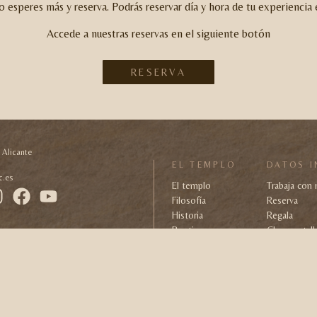
no esperes más y reserva.
Podrás reservar día y hora de tu experienci
Accede a nuestras reservas en el siguiente botón
RESERVA
, Alicante
EL TEMPLO
DATOS I
c.es
El templo
Trabaja con
Filosofía
Reserva
Historia
Regala
Boutique
Clases y tall
Contacto
Donde esta
Desarrollado por
JuanFra Hernández
&
ZAO 