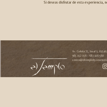
Si deseas disfrutar de esta experiencia, 
Av. Goleta 25, local 1, 03540
965 152 156 – 683 416 560
centro@eltemplobyzenesteti
El Templo by Zen Estetic ©
2026
· todos los derechos reservados