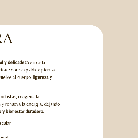
RA
d y delicadeza
en cada
sas sobre espalda y piernas,
vuelve al cuerpo
ligereza y
ortistas, oxigena la
n y renueva la energía, dejando
o y bienestar duradero
.
scular
ental