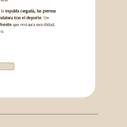
 la
espalda cargada, las piernas
culatura tras el deporte
. Un
lvente
que restaura movilidad,
ro.