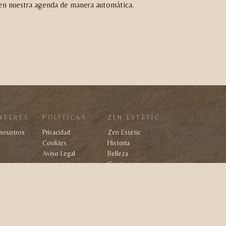
a en nuestra agenda de manera automática.
NTERÉS
POLÍTICAS
ZEN ESTÉTIC
 nosotros
Privacidad
Zen Estétic
Cookies
Historia
Aviso Legal
Belleza
eres
Contacto
mos
Estudio