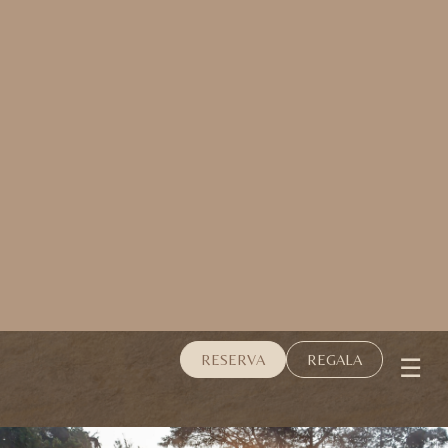
☰
RESERVA
REGALA