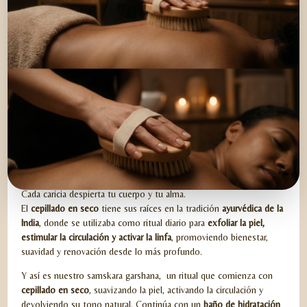
SAMSKARA GARSHANA
Cada caricia despierta tu cuerpo y tu alma.
El
cepillado en seco
tiene sus raíces en la tradición
ayurvédica de la
India
, donde se utilizaba como ritual diario para
exfoliar la piel,
estimular la circulación y activar la linfa
, promoviendo bienestar,
suavidad y renovación desde lo más profundo.
Y así es nuestro samskara garshana, un ritual que comienza con
cepillado en seco
, suavizando la piel, activando la circulación y
devolviendo su tono natural. Continúa con un
baño de hidratación