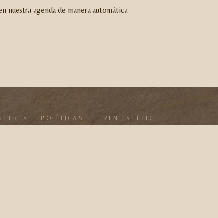
a en nuestra agenda de manera automática.
NTERÉS
POLÍTICAS
ZEN ESTÉTIC
 nosotros
Privacidad
Zen Estétic
Cookies
Historia
Aviso Legal
Belleza
eres
Contacto
mos
Estudio