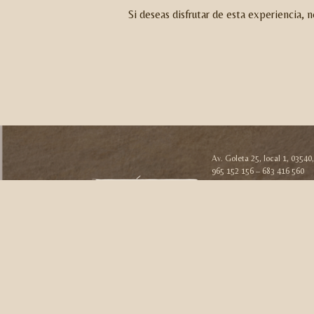
Si deseas disfrutar de esta experiencia, 
Av. Goleta 25, local 1, 03540
965 152 156 – 683 416 560
centro@eltemplobyzenesteti
El Templo by Zen Estetic ©
2026
· todos los derechos reservados