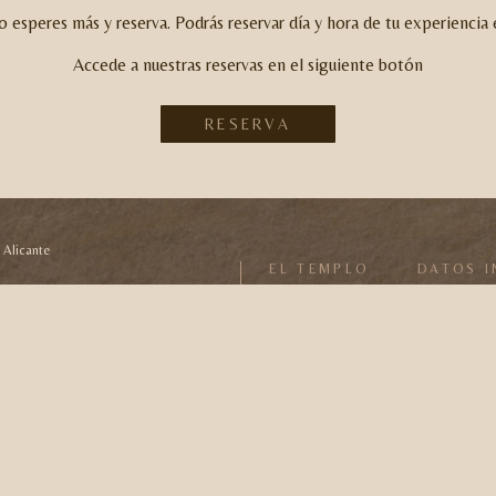
no esperes más y reserva.
Podrás reservar día y hora de tu experienci
Accede a nuestras reservas en el siguiente botón
RESERVA
, Alicante
EL TEMPLO
DATOS I
c.es
El templo
Trabaja con
Filosofía
Reserva
Historia
Regala
Boutique
Clases y tall
Contacto
Donde esta
Desarrollado por
JuanFra Hernández
&
ZAO 