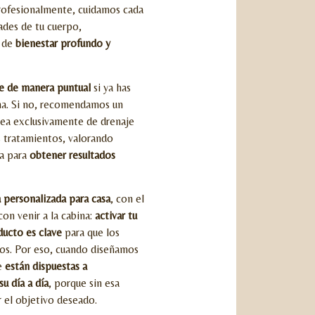
rofesionalmente, cuidamos cada
ades de tu cuerpo,
 de
bienestar profundo y
se de manera puntual
si ya has
a. Si no, recomendamos un
 sea exclusivamente de drenaje
 tratamientos, valorando
ta para
obtener resultados
a personalizada para casa
, con el
con venir a la cabina:
activar tu
ducto es clave
para que los
eros. Por eso, cuando diseñamos
ue
están dispuestas a
 día a día
, porque sin esa
r el objetivo deseado.