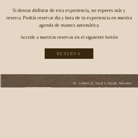
Si deseas disfrutar de esta experiencia, no esperes más y
reserva.
Podrás reservar día y hora de tu experiencia en nuestra
agenda de manera automática.
Accede a nuestras reservas en el siguiente botón
RESERVA
Av. Goleta 25, local 1, 03540, Alicante
965 152 156 – 683 416 560
centro@eltemplobyzenestetic.es
EL TEMPLO
DATOS
POLÍTICAS
ZEN ESTÉTIC
INTERÉS
El templo
Privacidad
Zen Estétic
Trabaja con
Filosofía
Cookies
Historia
nosotros
Historia
Aviso Legal
Belleza