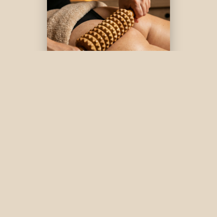
NAGARE
Remodelantes
Av. Goleta 25, local 1, 03540, Alicante
965 152 156 – 683 416 560